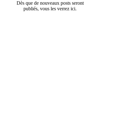
Dès que de nouveaux posts seront
publiés, vous les verrez ici.
Recent Posts
L'action en paiement des créances entre époux est
soumise au même délai de prescription que l&#3
Une appli pour évaluer les
pensions alimentaires
Archive
janvier 2016
(1)
1 post
avril 2015
(1)
1 post